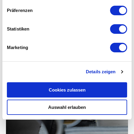
Präferenzen
MT1H Mechanischer Temperaturschalter
Datenblatt
DB MT1H 923-1792 DE
Statistiken
Download
Marketing
Details zeigen
Cookies zulassen
Auswahl erlauben