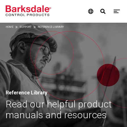
M
Skip
HOME
SUPPORT
REFERENCE LIBRARY
M
to
Breadcrumb
main
N
content
Reference Library
Read our helpful product
manuals and resources