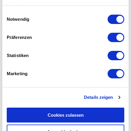
haben oder die sie im Rahmen Ihrer Nutzung der Dienste
Display range freely scalable: -9,999......
gesammelt haben.
Einwilligungsauswahl
Learn More
Notwendig
Präferenzen
Image
UAS7
Trip Amplifier for all physical
Statistiken
quantities with digital…
with 2 switching outputs and 1 analog
output
Marketing
Display range freely scalable: -9,999......
Learn More
Details zeigen
Cookies zulassen