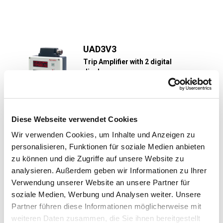
Image
UAD3V3
Trip Amplifier with 2 digital
displays
with 4 switching outputs and 2
analog outputs
Display range freely scalable: -9999...+...
Diese Webseite verwendet Cookies
Learn More
Wir verwenden Cookies, um Inhalte und Anzeigen zu
personalisieren, Funktionen für soziale Medien anbieten
zu können und die Zugriffe auf unsere Website zu
analysieren. Außerdem geben wir Informationen zu Ihrer
Image
UAS3V3
Verwendung unserer Website an unsere Partner für
Trip Amplifier with one digital
soziale Medien, Werbung und Analysen weiter. Unsere
display
Partner führen diese Informationen möglicherweise mit
with 4 switching outputs and 1
analog outputs
weiteren Daten zusammen, die Sie ihnen bereitgestellt