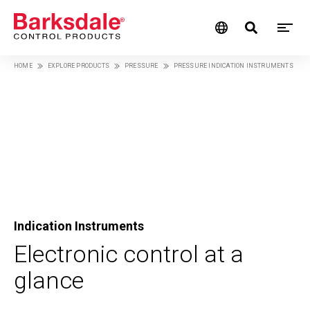
M
Skip
HOME
EXPLORE PRODUCTS
PRESSURE
PRESSURE INDICATION INSTRUMENTS
M
to
Breadcrumb
main
N
content
Indication Instruments
Electronic control at a
glance