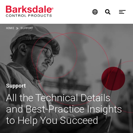
M
Skip
HOME
SUPPORT
M
to
Breadcrumb
main
N
content
Support
All the Technical Details
and Best-Practice Insights
to Help You Succeed