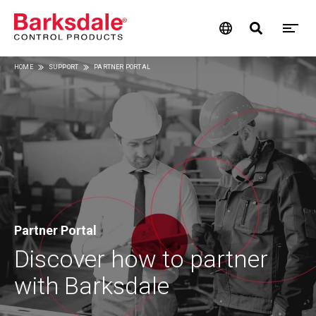
M
Skip
HOME
SUPPORT
PARTNER PORTAL
M
to
Breadcrumb
main
N
content
Partner Portal
Discover how to partner
with Barksdale