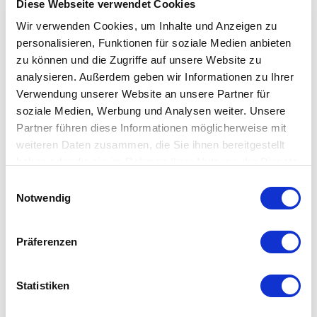
Diese Webseite verwendet Cookies
Wir verwenden Cookies, um Inhalte und Anzeigen zu
personalisieren, Funktionen für soziale Medien anbieten
zu können und die Zugriffe auf unsere Website zu
Partner Portal
analysieren. Außerdem geben wir Informationen zu Ihrer
Verwendung unserer Website an unsere Partner für
Distributors of instrumentation and controls can find
soziale Medien, Werbung und Analysen weiter. Unsere
pricing, specific market information and much more.
Partner führen diese Informationen möglicherweise mit
weiteren Daten zusammen, die Sie ihnen bereitgestellt
haben oder die sie im Rahmen Ihrer Nutzung der Dienste
Login to Portal
gesammelt haben.
Einwilligungsauswahl
Notwendig
Präferenzen
Statistiken