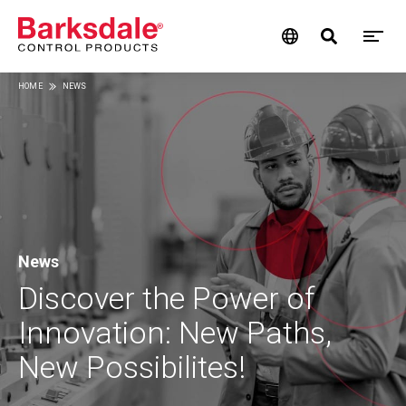
M
Skip
HOME
NEWS
M
to
Breadcrumb
main
N
content
News
Discover the Power of
Innovation: New Paths,
New Possibilites!