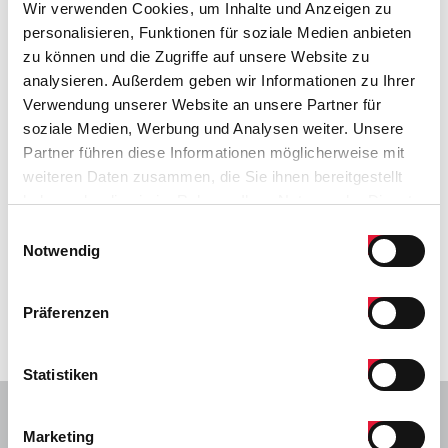
Wir verwenden Cookies, um Inhalte und Anzeigen zu
personalisieren, Funktionen für soziale Medien anbieten
zu können und die Zugriffe auf unsere Website zu
analysieren. Außerdem geben wir Informationen zu Ihrer
Image
BTS3000
Verwendung unserer Website an unsere Partner für
Electronic Temperature Switch with
soziale Medien, Werbung und Analysen weiter. Unsere
IO-Link Option
Partner führen diese Informationen möglicherweise mit
weiteren Daten zusammen, die Sie ihnen bereitgestellt
haben oder die sie im Rahmen Ihrer Nutzung der Dienste
BTS3000 with IO-Link combines Barksdal...
gesammelt haben.
Einwilligungsauswahl
Learn More
Notwendig
Präferenzen
Statistiken
Stay Connected
Marketing