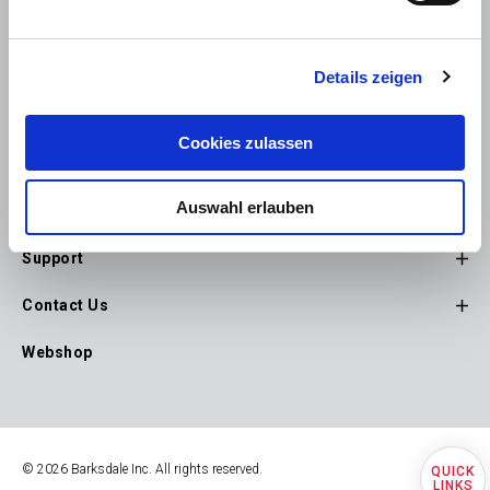
Explore Products
Details zeigen
Footer
Design With Us
Main
Cookies zulassen
Navigation
Industries
Auswahl erlauben
Company
Support
Contact Us
Webshop
© 2026 Barksdale Inc. All rights reserved.
Quick