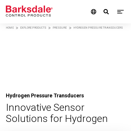
M
Skip
HOME
EXPLORE PRODUCTS
PRESSURE
HYDROGEN PRESSURE TRANSDUCERS
M
to
Breadcrumb
main
N
content
Hydrogen Pressure Transducers
Innovative Sensor
Solutions for Hydrogen