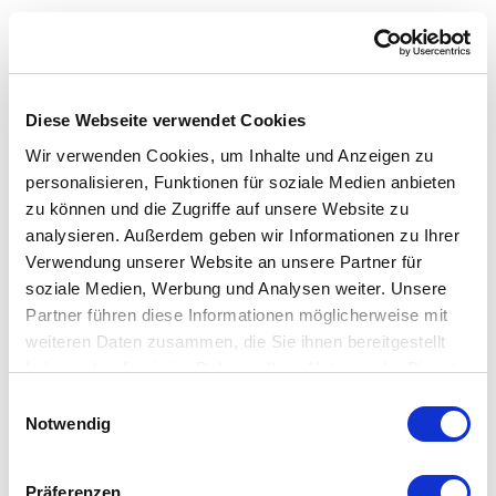
Image
BHyT - BiT Series
Diese Webseite verwendet Cookies
Intrinsically safe & Explosion
Wir verwenden Cookies, um Inhalte und Anzeigen zu
proof
personalisieren, Funktionen für soziale Medien anbieten
up to 1400 bar
zu können und die Zugriffe auf unsere Website zu
analysieren. Außerdem geben wir Informationen zu Ihrer
Our latest Barksdale BHyT-BiT Hydrogen P...
Verwendung unserer Website an unsere Partner für
soziale Medien, Werbung und Analysen weiter. Unsere
Learn More
Partner führen diese Informationen möglicherweise mit
weiteren Daten zusammen, die Sie ihnen bereitgestellt
haben oder die sie im Rahmen Ihrer Nutzung der Dienste
Image
BHyT - BoT Series
gesammelt haben.
Einwilligungsauswahl
For Hydrogen Fuell Cells and
Notwendig
Electrolyzers
Präferenzen