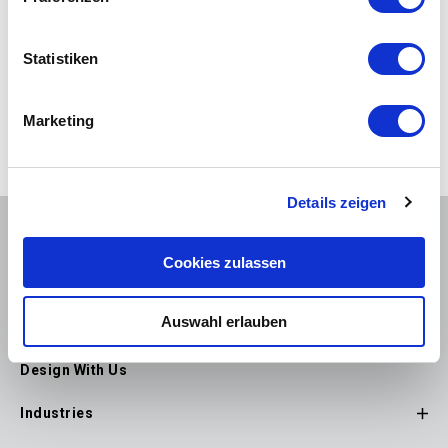
Our latest design addresses the industry...
Learn More
Statistiken
Marketing
Details zeigen
Stay Connected
Cookies zulassen
Auswahl erlauben
Explore Products
Footer
Design With Us
Main
Navigation
Industries