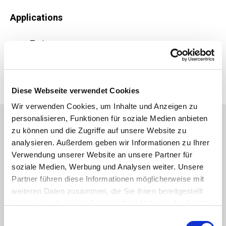
Applications
Tanks
Open containers
Fuel and oiuld tanks
Chemical and medical industry
Diese Webseite verwendet Cookies
Wir verwenden Cookies, um Inhalte und Anzeigen zu
personalisieren, Funktionen für soziale Medien anbieten
View Similar Products
zu können und die Zugriffe auf unsere Website zu
analysieren. Außerdem geben wir Informationen zu Ihrer
Image
Image
Verwendung unserer Website an unsere Partner für
soziale Medien, Werbung und Analysen weiter. Unsere
Partner führen diese Informationen möglicherweise mit
weiteren Daten zusammen, die Sie ihnen bereitgestellt
haben oder die sie im Rahmen Ihrer Nutzung der Dienste
gesammelt haben.
Einwilligungsauswahl