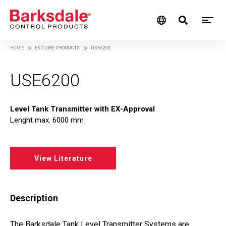
M
Skip
HOME
EXPLORE PRODUCTS
USE6200
M
to
Breadcrumb
main
N
content
USE6200
Level Tank Transmitter with EX-Approval
Lenght max. 6000 mm
View Literature
Description
The Barksdale Tank Level Transmitter Systems are