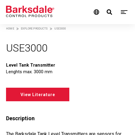
M
Skip
HOME
EXPLORE PRODUCTS
USE3000
M
to
Breadcrumb
main
N
content
USE3000
Level Tank Transmitter
Lenghts max. 3000 mm
View Literature
Description
The Barksdale Tank Level Transmitters are sensors for