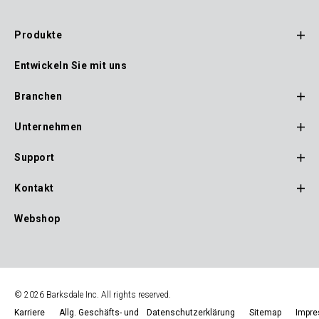
Produkte
Footer
Entwickeln Sie mit uns
Main
Navigation
Branchen
Unternehmen
Support
Kontakt
Webshop
© 2026 Barksdale Inc. All rights reserved.
Karriere
Allg. Geschäfts- und
Datenschutzerklärung
Sitemap
Impr