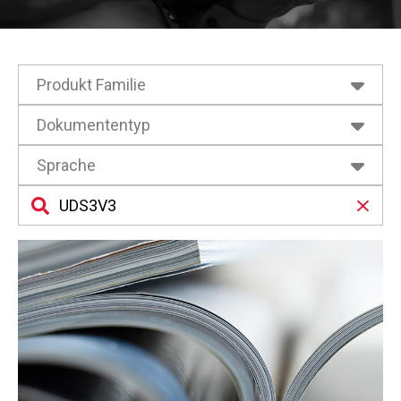
Produkt Familie
Dokumententyp
Druck
Sprache
Betriebsanleitung
Datenblätter
Deutsch
Konformitätsbescheinigungen
Englisch