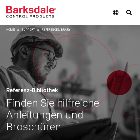
Skip
HOME
SUPPORT
REFERENCE LIBRARY
to
Breadcrumb
main
content
Referenz-Bibliothek
Finden Sie hilfreiche
Anleitungen und
Broschüren