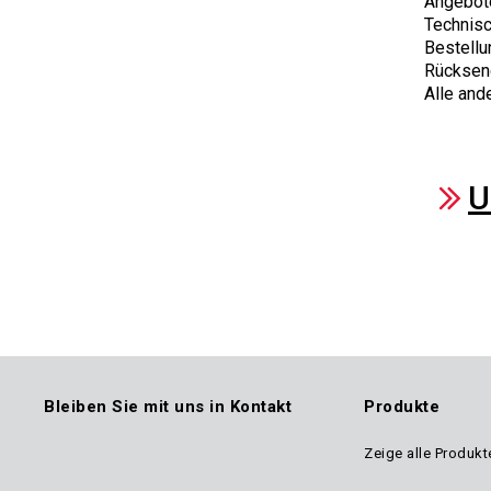
Angebote
Kontakt Name*
Technisc
Bestellu
Rücksen
Alle and
Email*
U
--KEIN--
--KEIN--
Telefon
AFGHANISTAN
ALBANIA
Bleiben Sie mit uns in Kontakt
Produkte
ALGERIA
--KEIN--
Zeige alle Produkt
Foo
AMERICAN SAMOA