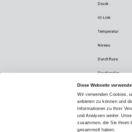
Druck
--KEIN--
ANDORRA
Mai
APPLIKATION
IO-Link
ANGOLA
--KEIN--
ARTIKEL-NR./BESTELL-CODE
Navi
Temperatur
ANGUILLA
--KEIN--
CROSS REFERENCE
Betreff*
Niveau
ANTARCTICA
ASV
DOKUMENTATION
ANTIGUA
Durchfluss
BNA
ELEKTRONIK
Beschreibung*
ARGENTINA
Druckregler
DRUCK ELEKTRONISCH
FEHLERBEHEBUNG
ARMENIA
Diese Webseite verwende
DRUCK MECHANISCH
Dynalco - Speed
MONTAGEFEHLER
Wir verwenden Cookies, um
ARUBA
DRUCKAUFNEHMER
Ventile
anbieten zu können und di
PRODUKTBETREUUNG
ASCENSION ISLAND
Informationen zu Ihrer Ve
DURCHFLUSS
PRODUKTAUSWAHL
und Analysen weiter. Unse
AUSTRALIA
zusammen, die Sie ihnen b
DYNALCO
ZEICHNUNGEN/DATEIEN
gesammelt haben.