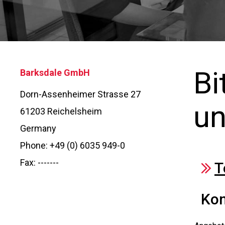
Druckregler
Dynalco - Speed
Bi
Barksdale GmbH
Ventile
Dorn-Assenheimer Strasse 27
un
61203 Reichelsheim
Germany
Phone: +49 (0) 6035 949-0
Fax: -------
T
*
Kon