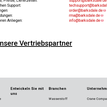
, Preise, Lieferzeiten:
support@barksdale.de
hen Support:
techsupport@barksdal
ngen:
order@barksdale.de
dungen:
rma@barksdale.de
eren Anliegen:
info@barksdale.de
nsere Vertriebspartner
Entwickeln Sie mit
Branchen
Unternehm
uns
e
Wasserstoff
Crane Compa
ter