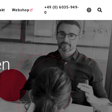
+49 (0) 6035-949-
akt
Webshop
0
eigen
Alle Zeigen
en