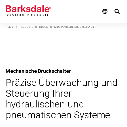
Skip
HOME
PRODUKTE
DRUCK
MECHANISCHE DRUCKSCHALTER
to
Breadcrumb
main
content
Mechanische Druckschalter
Präzise Überwachung und
Steuerung Ihrer
hydraulischen und
pneumatischen Systeme