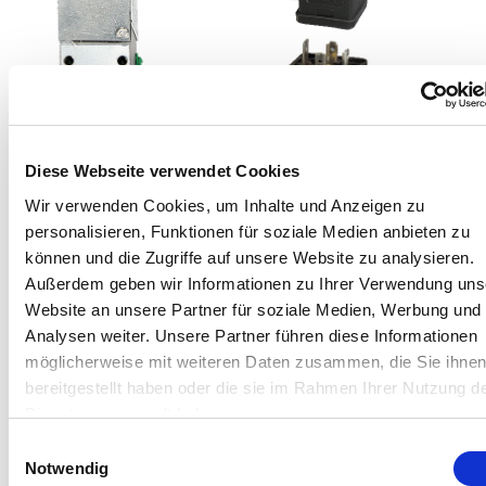
Diese Webseite verwendet Cookies
Wir verwenden Cookies, um Inhalte und Anzeigen zu
Druckbereiche bis 950 bar
personalisieren, Funktionen für soziale Medien anbieten zu
können und die Zugriffe auf unsere Website zu analysieren.
Einstellbare Druckbereiche bis 950 bar
Außerdem geben wir Informationen zu Ihrer Verwendung uns
Website an unsere Partner für soziale Medien, Werbung und
Analysen weiter. Unsere Partner führen diese Informationen
Siehe höhere Drücke
möglicherweise mit weiteren Daten zusammen, die Sie ihne
bereitgestellt haben oder die sie im Rahmen Ihrer Nutzung d
Dienste gesammelt haben.
Einwilligungsauswahl
Notwendig