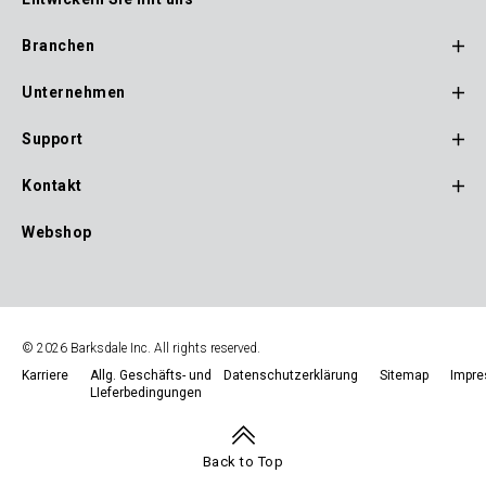
Main
Navigation
Branchen
Unternehmen
Support
Kontakt
Webshop
© 2026 Barksdale Inc. All rights reserved.
Karriere
Allg. Geschäfts- und
Datenschutzerklärung
Sitemap
Impr
LIeferbedingungen
Footer
Navigation
Back to Top