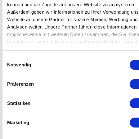
Brennstoffzellen
können und die Zugriffe auf unsere Website zu analysieren.
Außerdem geben wir Informationen zu Ihrer Verwendung uns
Brennstoffzellensysteme kommen bei mobilen und
Website an unsere Partner für soziale Medien, Werbung und
stätionären Anwendungen zum Einsatz: z. B. in privaten
Analysen weiter. Unsere Partner führen diese Informationen
oder öffentlichen Haushalten oftmals in Kombination mit
möglicherweise mit weiteren Daten zusammen, die Sie ihne
Photovoltaik oder Windkraft. Bei Nutzfahrzeugen wie LKw,
bereitgestellt haben oder die sie im Rahmen Ihrer Nutzung d
Busse oder Züge beträgt der Tankdruck bis 700 bar.
Dienste gesammelt haben.
Einwilligungsauswahl
Produkte entdecken
Notwendig
Präferenzen
Statistiken
Marketing