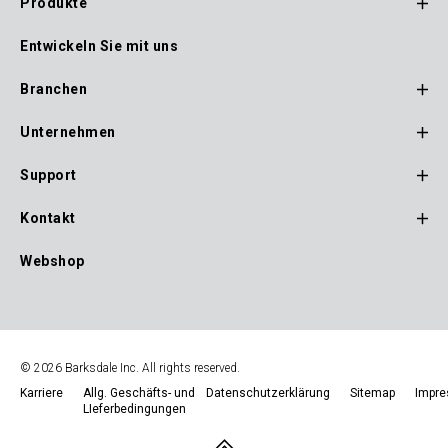
Produkte
Footer
Entwickeln Sie mit uns
Main
Navigation
Branchen
Unternehmen
Support
Kontakt
Webshop
© 2026 Barksdale Inc. All rights reserved.
Karriere
Allg. Geschäfts- und
Datenschutzerklärung
Sitemap
Impr
LIeferbedingungen
Footer