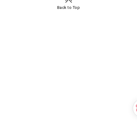
Navigation
Back to Top
Q