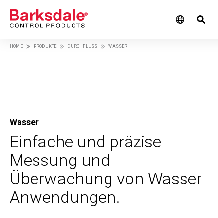
Skip
HOME
PRODUKTE
DURCHFLUSS
WASSER
to
Breadcrumb
main
content
Wasser
Einfache und präzise
Messung und
Überwachung von Wasser
Anwendungen.