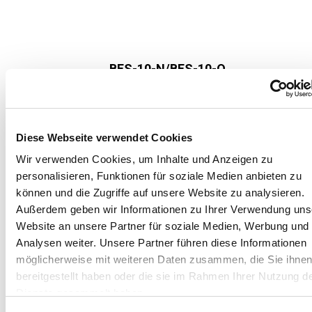
Image
BFS-10-N/BFS-10-O
Strömungswächter mit und ohne
optische Anzeige
0,005...0,06 l/min bis 60...150 l/min
Diese Webseite verwendet Cookies
Unser BFS-10-N/BFS-10-O Strömungswächt...
Wir verwenden Cookies, um Inhalte und Anzeigen zu
Mehr
personalisieren, Funktionen für soziale Medien anbieten zu
können und die Zugriffe auf unsere Website zu analysieren.
Außerdem geben wir Informationen zu Ihrer Verwendung uns
Website an unsere Partner für soziale Medien, Werbung und
Image
BFS-40-N-O / BFS-40-O
Analysen weiter. Unsere Partner führen diese Informationen
Strömungswächter mit und ohne
möglicherweise mit weiteren Daten zusammen, die Sie ihne
optische Anzeige
0,2...4,0 l/min bis 35...250 l/min
bereitgestellt haben oder die sie im Rahmen Ihrer Nutzung d
Dienste gesammelt haben.
Der BFS-40-N/BFS-40-O ist ein hochwert...