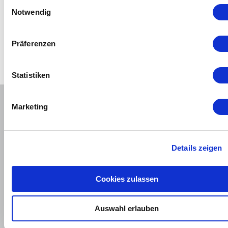
Einwilligungsauswahl
Notwendig
Mehr
Präferenzen
Statistiken
Marketing
Bleiben Sie mit uns in Kontakt
Details zeigen
Produkte
Footer
Entwickeln Sie mit uns
Main
Cookies zulassen
Navigation
Branchen
Auswahl erlauben
Unternehmen