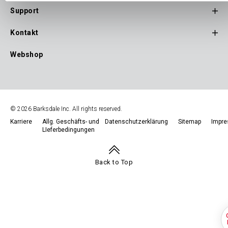
Support
Kontakt
Webshop
© 2026 Barksdale Inc. All rights reserved.
Karriere
Allg. Geschäfts- und
Datenschutzerklärung
Sitemap
Impr
LIeferbedingungen
Footer
Navigation
Back to Top
Q