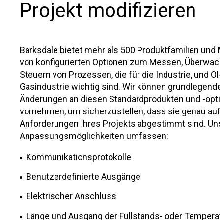
Projekt modifizieren
Email
Email
Barksdale bietet mehr als 500 Produktfamilien und 
von konfigurierten Optionen zum Messen, Überwa
Steuern von Prozessen, die für die Industrie, und Öl
Gasindustrie wichtig sind. Wir können grundlegend
Phone
Phone
Änderungen an diesen Standardprodukten und -opt
vornehmen, um sicherzustellen, dass sie genau auf
Anforderungen Ihres Projekts abgestimmt sind. Un
Anpassungsmöglichkeiten umfassen:
Kommunikationsprotokolle
Benutzerdefinierte Ausgänge
--NONE--
--NONE--
Elektrischer Anschluss
--NONE--
--NONE--
Länge und Ausgang der Füllstands- oder Temper