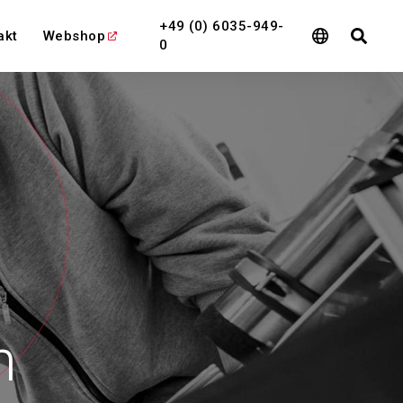
+49 (0) 6035-949-
akt
Webshop
0
eigen
Alle Zeigen
n