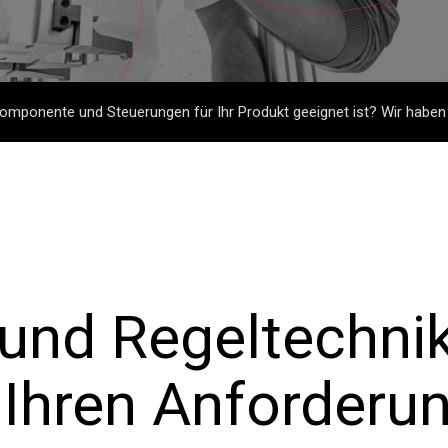
mponente und Steuerungen für Ihr Produkt geeignet ist? Wir haben s
n
und Regeltechnik
 Ihren Anforderu