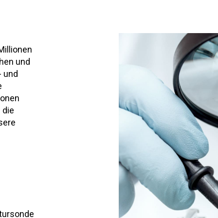
Millionen
chen und
- und
e
ionen
 die
sere
atursonde