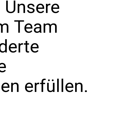
 Unsere
rem Team
derte
e
en erfüllen.