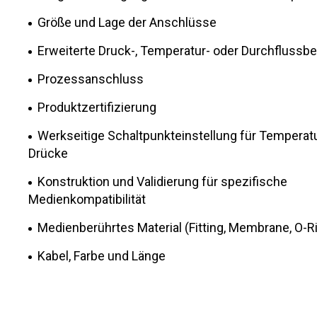
AB
AB
Größe und Lage der Anschlüsse
--NONE--
--NONE--
Erweiterte Druck-, Temperatur- oder Durchflussb
AK
AK
--NONE--
--NONE--
Prozessanschluss
AL
AL
Subject
Subject
AFGHANISTAN
AFGHANISTAN
Produktzertifizierung
AR
AR
ALBANIA
ALBANIA
Werkseitige Schaltpunkteinstellung für Temperat
AZ
AZ
Description
Description
Drücke
ALGERIA
ALGERIA
BC
BC
Konstruktion und Validierung für spezifische
AMERICAN SAMOA
AMERICAN SAMOA
Medienkompatibilität
CA
CA
ANDORRA
ANDORRA
Medienberührtes Material (Fitting, Membrane, O-R
CO
CO
ANGOLA
ANGOLA
Kabel, Farbe und Länge
CT
CT
ANGUILLA
ANGUILLA
DC
DC
ANTARCTICA
ANTARCTICA
DE
DE