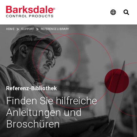
Skip
HOME
SUPPORT
REFERENCE LIBRARY
to
Breadcrumb
main
content
Referenz-Bibliothek
Finden Sie hilfreiche
Anleitungen und
Broschüren