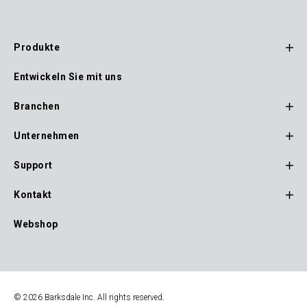
Produkte
Footer
Entwickeln Sie mit uns
Main
Navigation
Branchen
Unternehmen
Support
Kontakt
Webshop
© 2026 Barksdale Inc. All rights reserved.