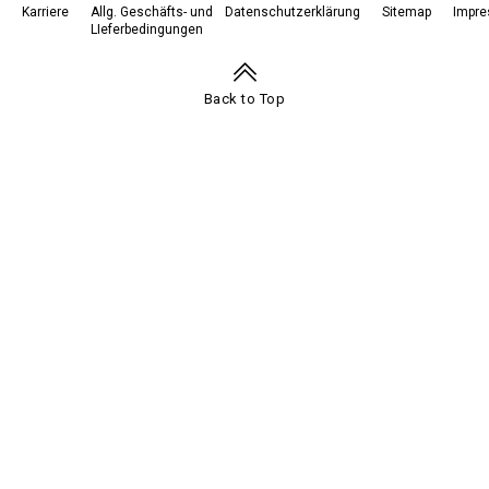
Karriere
Allg. Geschäfts- und
Datenschutzerklärung
Sitemap
Impr
LIeferbedingungen
Footer
Navigation
Back to Top